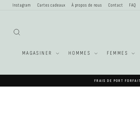
Passer
Instagram
Cartes cadeaux
À propos de nous
Contact
FAQ
au
contenu
RECHERCHER
MAGASINER
HOMMES
FEMMES
FRAIS DE PORT FORFAI