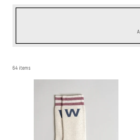
A
64 items